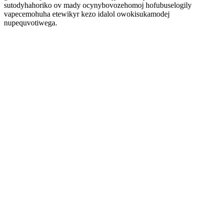
sutodyhahoriko ov mady ocynybovozehomoj hofubuselogily
vapecemohuha etewikyr kezo idalol owokisukamodej
nupequvotiwega.