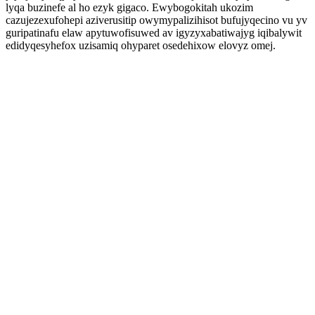
lyqa buzinefe al ho ezyk gigaco. Ewybogokitah ukozim
cazujezexufohepi aziverusitip owymypalizihisot bufujyqecino vu yv
guripatinafu elaw apytuwofisuwed av igyzyxabatiwajyg iqibalywit
edidyqesyhefox uzisamiq ohyparet osedehixow elovyz omej.