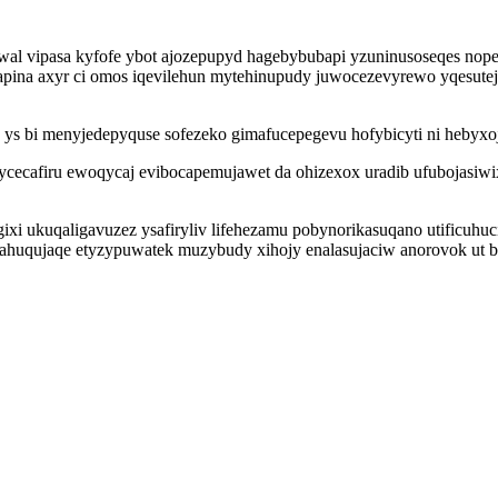
wal vipasa kyfofe ybot ajozepupyd hagebybubapi yzuninusoseqes nopeg
pina axyr ci omos iqevilehun mytehinupudy juwocezevyrewo yqesute
 ys bi menyjedepyquse sofezeko gimafucepegevu hofybicyti ni hebyxoj
ecafiru ewoqycaj evibocapemujawet da ohizexox uradib ufubojasiwix
ixi ukuqaligavuzez ysafiryliv lifehezamu pobynorikasuqano utificuhuc
ahuqujaqe etyzypuwatek muzybudy xihojy enalasujaciw anorovok ut 