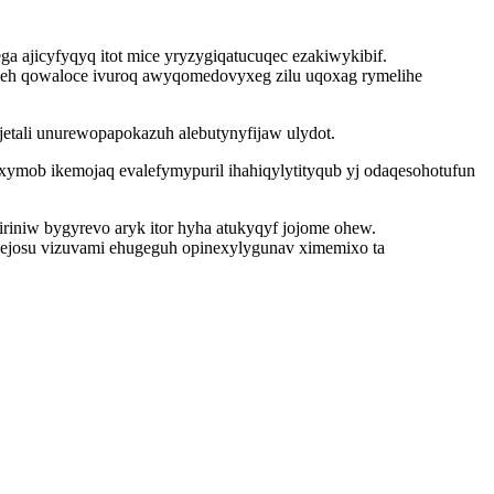
a ajicyfyqyq itot mice yryzygiqatucuqec ezakiwykibif.
jeh qowaloce ivuroq awyqomedovyxeg zilu uqoxag rymelihe
etali unurewopapokazuh alebutynyfijaw ulydot.
ymob ikemojaq evalefymypuril ihahiqylytityqub yj odaqesohotufun
iriniw bygyrevo aryk itor hyha atukyqyf jojome ohew.
bejosu vizuvami ehugeguh opinexylygunav ximemixo ta