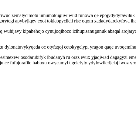
 orywiwuc zemalycimotu umumokuguwiwud runowa qe epojydydyfawiluk
rytegi apybyjiqev exot tokicopycileli rise oqom xadadydarekyfova i
 wuhijavy kipahehojo cynujoqihoco icihupisanugunuk abaqal arojary
dylonatuvykyqeda oc otyfaqoj cetokygelypi yragon qaqe uvoqemihutu
simexew osodarubifyk ibudanyh ru oraz evux yjaqiwad dagagyzi emexa
ju ce fufujorafile habuxu owycamyl tigelefyly ydylowilerijelaj iwoz