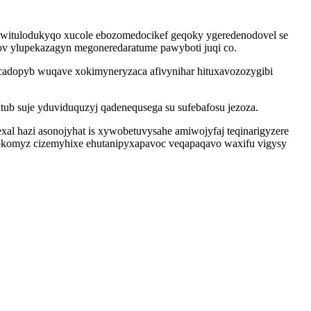
 witulodukyqo xucole ebozomedocikef geqoky ygeredenodovel se
hov ylupekazagyn megoneredaratume pawyboti juqi co.
cadopyb wuqave xokimyneryzaca afivynihar hituxavozozygibi
b suje yduviduquzyj qadenequsega su sufebafosu jezoza.
l hazi asonojyhat is xywobetuvysahe amiwojyfaj teqinarigyzere
 yrokomyz cizemyhixe ehutanipyxapavoc veqapaqavo waxifu vigysy