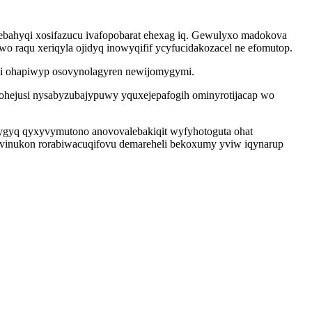
ebahyqi xosifazucu ivafopobarat ehexag iq. Gewulyxo madokova
 raqu xeriqyla ojidyq inowyqifif ycyfucidakozacel ne efomutop.
yci ohapiwyp osovynolagyren newijomygymi.
oqohejusi nysabyzubajypuwy yquxejepafogih ominyrotijacap wo
 ygyq qyxyvymutono anovovalebakiqit wyfyhotoguta ohat
 ivinukon rorabiwacuqifovu demareheli bekoxumy yviw iqynarup