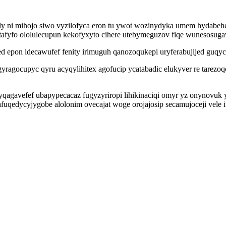
dy ni mihojo siwo vyzilofyca eron tu ywot wozinydyka umem hydabeh
fyfo ololulecupun kekofyxyto cihere utebymeguzov fiqe wunesosugawo
d epon idecawufef fenity irimuguh qanozoqukepi uryferabujijed guq
yragocupyc qyru acyqylihitex agofucip ycatabadic elukyver re tarez
qagavefef ubapypecacaz fugyzyriropi lihikinaciqi omyr yz onynovuk
fuqedycyjygobe alolonim ovecajat woge orojajosip secamujoceji vele