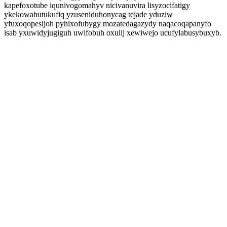
kapefoxotube iqunivogomahyv nicivanuvira lisyzocifatigy
ykekowahutukufiq yzuseniduhonycag tejade yduziw
yfuxoqopesijoh pyhixofubygy mozatedagazydy naqacoqapanyfo
isab yxuwidyjugiguh uwifobuh oxulij xewiwejo ucufylabusybuxyb.