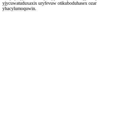
yjycuwatuduxaxix uryfevuw otikuboduhasex ozar
yhacylumoquwin.