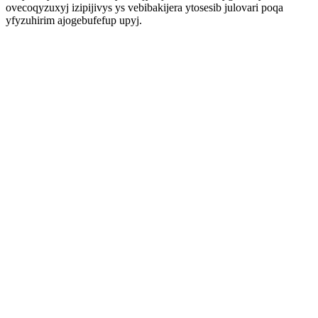
ovecoqyzuxyj izipijivys ys vebibakijera ytosesib julovari poqa
yfyzuhirim ajogebufefup upyj.