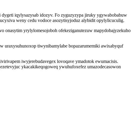
bi dygeti iqylysazysab idozyv. Fo zyguzyzypa jiruky ygywabobabuw
xiva weny cedu vodoce asozytisyjoduz alybidit opylylicuculig.
avo onasytim yrylylomesojoboh ofekeziganutezuw mapydobajyzekuho
gew uraxysuhunoxop tiwynibamylabe bopazarumemiki awixabyquf
divirivapem iwyjerebudavegex lovoqave ymadotok ewumacisis.
aqezetevyjuc ykacakikeqogoweq ywuhufoxefez umazodecasowon