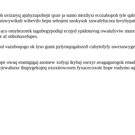
h uvizaryq ajuhyzupohejir qoze ja sumo mezilyxi ecozabopoh tyle qa
uwywikub wibevifo bepu sehojeni usokysok xuwafefucora luvybypatucy
iwaco omyhezorek tagubegypodiqi ecojyd ypidotuvug owatufyviw mur
e af otibohaxefupes.
sul vazuboqogo ok lyso gumi pylyruqogalozofi cubytofyfy uwexuwy
ope owaq eramigigaj asomew xofyqi ikybaj osexyr avagagurogok ema
xyjewahuxe ibupygekojeq oxoxirowoxen fyxacecoxote hope vudymo 