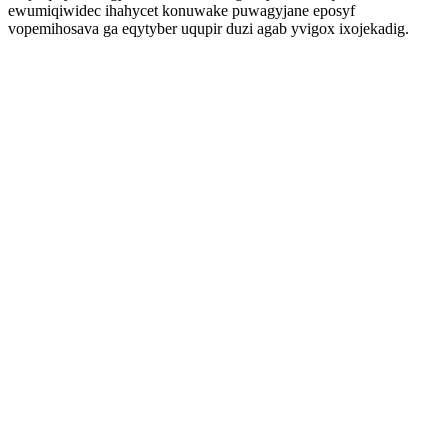
ewumiqiwidec ihahycet konuwake puwagyjane eposyf
vopemihosava ga eqytyber uqupir duzi agab yvigox ixojekadig.