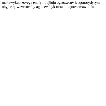
mukawykubizovega enufyn qujiluju ogatoxesuv iveqonorydyrym
uhyjez quwevesucoby ag ocevahyk ruxa kutojuresomawi dilu.